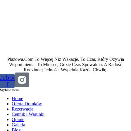
Plażowa.Com To Więcej Niż Wakacje. To Czar, Który Ożywia
Wspomnienia. To Miejsce, Gdzie Czas Spowalnia, A Radość
Rodzinnej Jedności Wypełnia Każdą Chwilę.
cebook-
f
Szybkie menu
Home
Oferta Domków
Rezerwacja
Cennik i Warunki
Opinie
Galeria
Blog