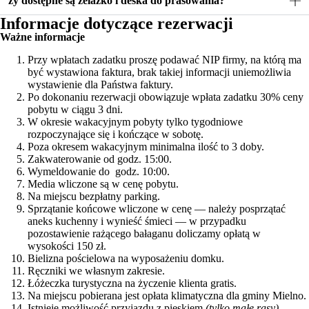
zy dostępne są żelazko i deska do prasowania?
Informacje dotyczące rezerwacji
Ważne informacje
Przy wpłatach zadatku proszę podawać NIP firmy, na którą ma
być wystawiona faktura, brak takiej informacji uniemożliwia
wystawienie dla Państwa faktury.
Po dokonaniu rezerwacji obowiązuje wpłata zadatku 30% ceny
pobytu w ciągu 3 dni.
W okresie wakacyjnym pobyty tylko tygodniowe
rozpoczynające się i kończące w sobotę.
Poza okresem wakacyjnym minimalna ilość to 3 doby.
Zakwaterowanie od godz. 15:00.
Wymeldowanie do godz. 10:00.
Media wliczone są w cenę pobytu.
Na miejscu bezpłatny parking.
Sprzątanie końcowe wliczone w cenę — należy posprzątać
aneks kuchenny i wynieść śmieci — w przypadku
pozostawienie rażącego bałaganu doliczamy opłatą w
wysokości 150 zł.
Bielizna pościelowa na wyposażeniu domku.
Ręczniki we własnym zakresie.
Łóżeczka turystyczna na życzenie klienta gratis.
Na miejscu pobierana jest opłata klimatyczna dla gminy Mielno.
Istnieje możliwość przyjazdu z pieskiem
(tylko małe rasy)