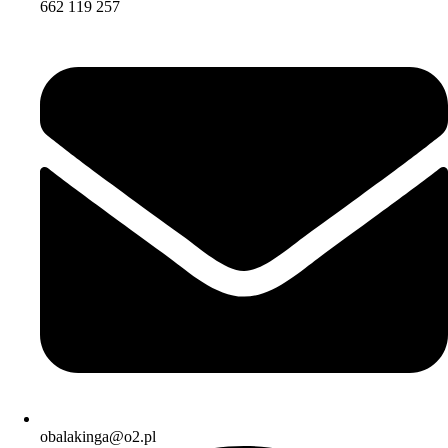
662 119 257
obalakinga@o2.pl